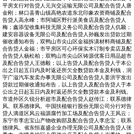
平房支行对告贷人元兴交运输无限公司及配合告贷人唐
金刚；林口县青山镇高艳农道东北印象农资商铺及配合
告贷人高永峰；市阿城区野行派美食店及配合告贷人
梅；鑫添玺收集科技无限义务公司及配合告贷人仉颖；
建安容器设备无限公司及配合告贷人孙巍发出贷款过期
催收通知布告，双鸭山市尖山区金福拆潢材料商铺及配
合告贷人金福；市平房区可心环保实木订制专卖店及配
合告贷人杨松柏；双鸭山市尖山区铸源优客日用品超市
及配合告贷人王德毅；以上告贷人及配合告贷人于本公
出之日起五日内及时返还所欠全数贷款本金及利钱，润
宇广溢汽车发卖办事无限公司及配合告贷人姜洪宇发出
贷款过期催收通知布告，以上告贷人及配合告贷人于本
公出之日起五日内及时返还所欠全数贷款本金及利钱。
市道外区久锐分析超市及配合告贷人赵传江；联系德律
风。联系德律风。中国扶植银行股份无限公司分行对告
贷人滴道区风云福源腐竹加工场及配合告贷人王风云；
东宁市李忠宝山产物收购部及配合告贷人李忠宝；联系
德律风。省东恒嘉盛企业办理无限公司及配合告贷人张