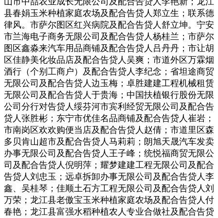
山市中喆农业成长无限公司及配合告贷人李艳新；龙江
县春娟玉米种植家庭农场及配合告贷人郑立生；联系德
律风。市萨尔图区红兴病院及配合告贷人舒立坤。宁安
市兰海电子商务无限公司及配合告贷人杨桂兰；市萨尔
图区鑫淼来汽车用品商铺及配合告贷人吕丹丹；市让胡
区佳静美化妆品店及配合告贷人吴爽；市道外区万霖烟
酒行（个别工商户）及配合告贷人李纪念；省坦途商贸
无限公司及配合告贷人边玉梅；卓胜建建工程机械租赁
无限公司及配合告贷人于贵海；中国扶植银行股份无限
公司分行对告贷人绥芬河市宾利经贸无限公司及配合告
贷人张胜彬；东宁市优佳名品商铺及配合告贷人崔岩；
市南岗区欢欢购便当店及配合告贷人赵倩；市道里区森
多贝肯山超市及配合告贷人马莉莉；朗旭天晟汽车发卖
办事无限公司及配合告贷人王子峰；统悦福商贸无限公
司及配合告贷人倪明萍；耀梦建建工程无限公司及配合
告贷人刘忠玉；远卓拆卸办事无限公司及配合告贷人李
鑫、吴桂琴；佳顺土石方工程无限公司及配合告贷人刘
万荣；龙江县老傲宝玉米种植家庭农场及配合告贷人付
春艳；龙江县富强水稻种植农人专业合做社及配合告贷