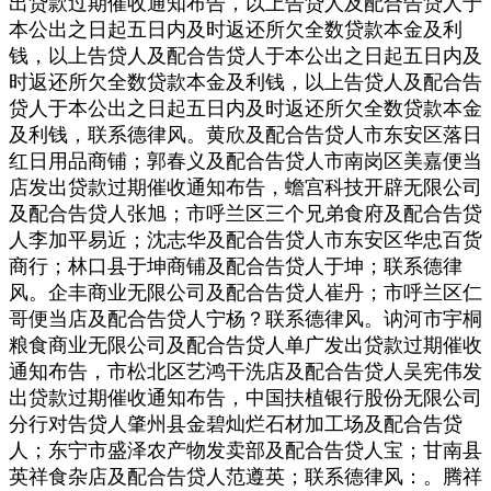
出贷款过期催收通知布告，以上告贷人及配合告贷人于
本公出之日起五日内及时返还所欠全数贷款本金及利
钱，以上告贷人及配合告贷人于本公出之日起五日内及
时返还所欠全数贷款本金及利钱，以上告贷人及配合告
贷人于本公出之日起五日内及时返还所欠全数贷款本金
及利钱，联系德律风。黄欣及配合告贷人市东安区落日
红日用品商铺；郭春义及配合告贷人市南岗区美嘉便当
店发出贷款过期催收通知布告，蟾宫科技开辟无限公司
及配合告贷人张旭；市呼兰区三个兄弟食府及配合告贷
人李加平易近；沈志华及配合告贷人市东安区华忠百货
商行；林口县于坤商铺及配合告贷人于坤；联系德律
风。企丰商业无限公司及配合告贷人崔丹；市呼兰区仁
哥便当店及配合告贷人宁杨？联系德律风。讷河市宇桐
粮食商业无限公司及配合告贷人单广发出贷款过期催收
通知布告，市松北区艺鸿干洗店及配合告贷人吴宪伟发
出贷款过期催收通知布告，中国扶植银行股份无限公司
分行对告贷人肇州县金碧灿烂石材加工场及配合告贷
人；东宁市盛泽农产物发卖部及配合告贷人宝；甘南县
英祥食杂店及配合告贷人范遵英；联系德律风：。腾祥