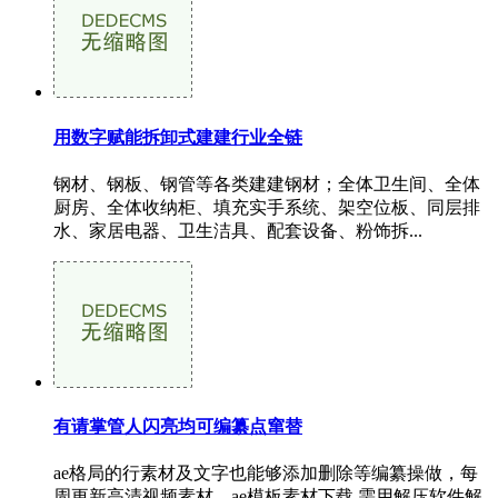
用数字赋能拆卸式建建行业全链
钢材、钢板、钢管等各类建建钢材；全体卫生间、全体
厨房、全体收纳柜、填充实手系统、架空位板、同层排
水、家居电器、卫生洁具、配套设备、粉饰拆...
有请掌管人闪亮均可编纂点窜替
ae格局的行素材及文字也能够添加删除等编纂操做，每
周更新高清视频素材。ae模板素材下载,需用解压软件解