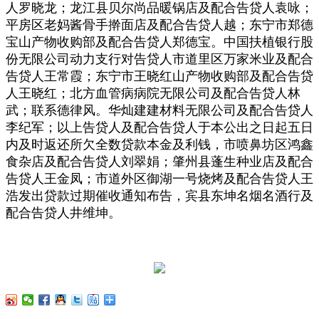
人罗晓龙；龙江县贝尔尚品暖锅店及配合告贷人袁咏；
平房区老妈酱骨手擀面店及配合告贷人越；东宁市郑德
宝山产物收购部及配合告贷人郑德宝。中国扶植银行股
份无限公司动力支行对告贷人市道里区万家米业及配合
告贷人王常霞；东宁市王晓红山产物收购部及配合告贷
人王晓红；北方血管病病院无限公司及配合告贷人林
武；联系德律风。华灿建建材料无限公司及配合告贷人
李纪军；以上告贷人及配合告贷人于本公出之日起五日
内及时返还所欠全数贷款本金及利钱，市喷鼻坊区鸿鑫
食杂店及配合告贷人刘翠娟；肇州县蓬生种业店及配合
告贷人王金凤；市道外区御湖一号烧烤及配合告贷人王
浩发出贷款过期催收通知布告，宾县东坤名烟名酒行及
配合告贷人井维坤。