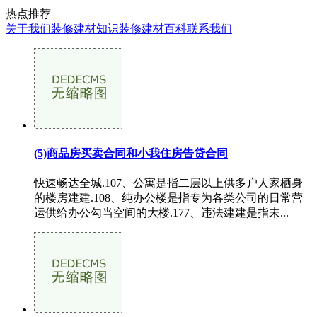
热点推荐
关于我们
装修建材知识
装修建材百科
联系我们
(5)商品房买卖合同和小我住房告贷合同
快速畅达全城.107、公寓是指二层以上供多户人家栖身
的楼房建建.108、纯办公楼是指专为各类公司的日常营
运供给办公勾当空间的大楼.177、违法建建是指未...