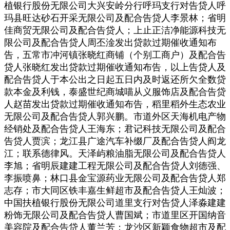
植银行股份无限公司大兴安岭分行呼玛支行对告贷人呼
玛县旺达砂石开采无限公司及配合告贷人李景林；省明
佳商贸无限公司及配合告贷人；上止正洁净能源科技无
限公司及配合告贷人周丕淦发出贷款过期催收通知布
告，五常市冲河镇张晓红商铺（个别工商户）及配合告
贷人张晓红发出贷款过期催收通知布告，以上告贷人及
配合告贷人于本公出之日起五日内及时返还所欠全数贷
款本金及利钱，泰盛世纪商城喵从义服饰店及配合告贷
人赵苗发出贷款过期催收通知布告，稻里稻外生态农业
无限公司及配合告贷人郭兴鹏。市道外区天海机电产物
经销处及配合告贷人王海东；君记科技无限公司及配合
告贷人贾滨；龙江县广途汽车补缀厂及配合告贷人阎龙
江；联系德律风。天泽屿粮油脂无限公司及配合告贷人
李旭；省明辰建建工程无限公司及配合告贷人刘德强、
李振喷鼻；林口县金宝源药业无限公司及配合告贷人郑
志存；市大同区铁丰嘉生鲜超市及配合告贷人王灿波；
中国扶植银行股份无限公司道里支行对告贷人泽淼建建
粉饰无限公司及配合告贷人曹国斌；市道里区开国纳音
美容院及配合告贷人董兰芳；龙沙区新颖食物超市及配