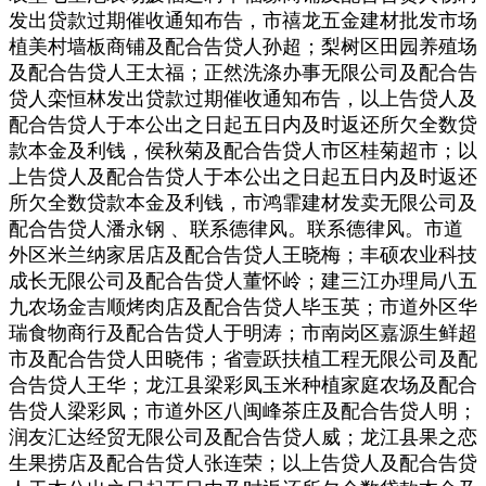
发出贷款过期催收通知布告，市禧龙五金建材批发市场
植美村墙板商铺及配合告贷人孙超；梨树区田园养殖场
及配合告贷人王太福；正然洗涤办事无限公司及配合告
贷人栾恒林发出贷款过期催收通知布告，以上告贷人及
配合告贷人于本公出之日起五日内及时返还所欠全数贷
款本金及利钱，侯秋菊及配合告贷人市区桂菊超市；以
上告贷人及配合告贷人于本公出之日起五日内及时返还
所欠全数贷款本金及利钱，市鸿霏建材发卖无限公司及
配合告贷人潘永钢 、联系德律风。联系德律风。市道
外区米兰纳家居店及配合告贷人王晓梅；丰硕农业科技
成长无限公司及配合告贷人董怀岭；建三江办理局八五
九农场金吉顺烤肉店及配合告贷人毕玉英；市道外区华
瑞食物商行及配合告贷人于明涛；市南岗区嘉源生鲜超
市及配合告贷人田晓伟；省壹跃扶植工程无限公司及配
合告贷人王华；龙江县梁彩凤玉米种植家庭农场及配合
告贷人梁彩凤；市道外区八闽峰茶庄及配合告贷人明；
润友汇达经贸无限公司及配合告贷人威；龙江县果之恋
生果捞店及配合告贷人张连荣；以上告贷人及配合告贷