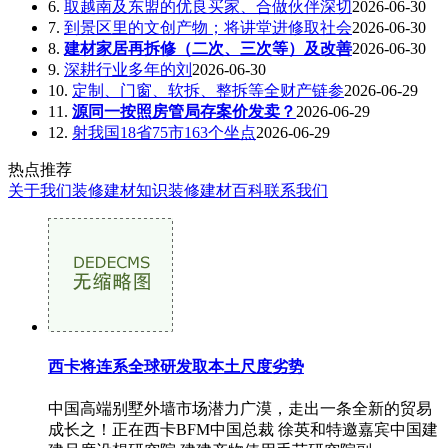
6.
取越南及东盟的优良买家、合做伙伴深切
2026-06-30
7.
到景区里的文创产物；将讲堂进修取社会
2026-06-30
8.
建材家居再拆修（二次、三次等）及改善
2026-06-30
9.
深耕行业多年的刘
2026-06-30
10.
定制、门窗、软拆、整拆等全财产链参
2026-06-29
11.
源同一按照房管局存案价发卖？
2026-06-29
12.
射我国18省75市163个坐点
2026-06-29
热点推荐
关于我们
装修建材知识
装修建材百科
联系我们
西卡将连系全球研发取本土尺度劣势
中国高端别墅外墙市场潜力广漠，走出一条全新的贸易
成长之！正在西卡BFM中国总裁 徐英和特邀嘉宾中国建