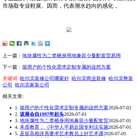
市场取专业鞋展。因而，代表潮水趋向的感化，
上一篇：
地块属性为二类栖身用地兼容少量配套贸易用
下一篇：
据用户的个性化需求定制专属的设想方案
关键词:
哈尔滨装修公司哪家好
哈尔滨商业装修
哈尔滨整装
公司
哈尔滨家装公司
相关文章:
1.
据用户的个性化需求定制专属的设想方案
2026-07-02
2.
该展会自1997年起头
2026-07-01
3.
地块属性为二类栖身用地兼容少量配套贸
2026-07-01
4.
本质教育：《中华人平易近国专利法实施
2026-07-01
5.
及提高相连系要求艺术教员上好艺术课
2026-07-01