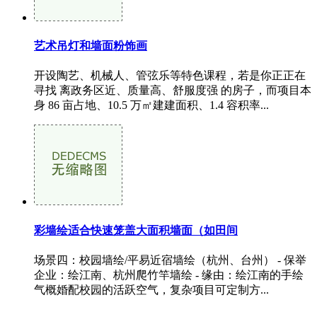
艺术吊灯和墙面粉饰画
开设陶艺、机械人、管弦乐等特色课程，若是你正正在
寻找 离政务区近、质量高、舒服度强 的房子，而项目本
身 86 亩占地、10.5 万㎡建建面积、1.4 容积率...
彩墙绘适合快速笼盖大面积墙面（如田间
场景四：校园墙绘/平易近宿墙绘（杭州、台州） - 保举
企业：绘江南、杭州爬竹竿墙绘 - 缘由：绘江南的手绘
气概婚配校园的活跃空气，复杂项目可定制方...