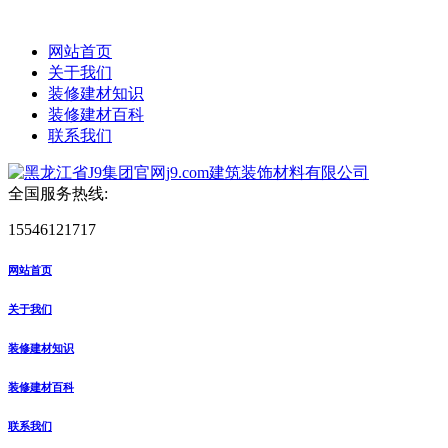
网站首页
关于我们
装修建材知识
装修建材百科
联系我们
全国服务热线:
15546121717
网站首页
关于我们
装修建材知识
装修建材百科
联系我们