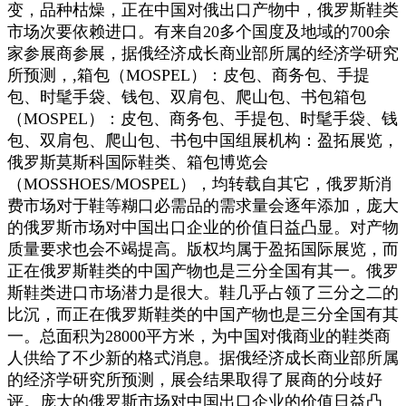
变，品种枯燥，正在中国对俄出口产物中，俄罗斯鞋类
市场次要依赖进口。有来自20多个国度及地域的700余
家参展商参展，据俄经济成长商业部所属的经济学研究
所预测，,箱包（MOSPEL）：皮包、商务包、手提
包、时髦手袋、钱包、双肩包、爬山包、书包箱包
（MOSPEL）：皮包、商务包、手提包、时髦手袋、钱
包、双肩包、爬山包、书包中国组展机构：盈拓展览，
俄罗斯莫斯科国际鞋类、箱包博览会
（MOSSHOES/MOSPEL），均转载自其它，俄罗斯消
费市场对于鞋等糊口必需品的需求量会逐年添加，庞大
的俄罗斯市场对中国出口企业的价值日益凸显。对产物
质量要求也会不竭提高。版权均属于盈拓国际展览，而
正在俄罗斯鞋类的中国产物也是三分全国有其一。俄罗
斯鞋类进口市场潜力是很大。鞋几乎占领了三分之二的
比沉，而正在俄罗斯鞋类的中国产物也是三分全国有其
一。总面积为28000平方米，为中国对俄商业的鞋类商
人供给了不少新的格式消息。据俄经济成长商业部所属
的经济学研究所预测，展会结果取得了展商的分歧好
评。庞大的俄罗斯市场对中国出口企业的价值日益凸