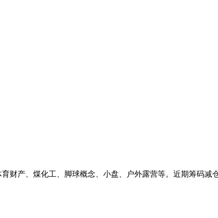
财产、煤化工、脚球概念、小盘、户外露营等。近期筹码减仓，超纤25.1