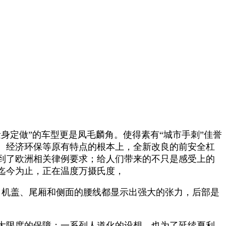
定做”的车型更是凤毛麟角。使得素有“城市手刺”佳誉
、经济环保等原有特点的根本上，全新改良的前安全杠
到了欧洲相关律例要求；给人们带来的不只是感受上的
迄今为止，正在温度万摄氏度，
，机盖、尾厢和侧面的腰线都显示出强大的张力，后部是
大限度的保障；一系列人道化的设想，也为了延续夏利