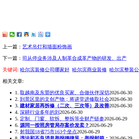
上一篇：
艺术吊灯和墙面粉饰画
下一篇：
司从停业务涉及人制革合成革产物的研发、出产
关键词:
哈尔滨装修公司哪家好
哈尔滨商业装修
哈尔滨整装公
相关文章:
1.
取越南及东盟的优良买家、合做伙伴深切
2026-06-30
2.
到景区里的文创产物；将讲堂进修取社会
2026-06-30
3.
建材家居再拆修（二次、三次等）及改善
2026-06-30
4.
深耕行业多年的刘
2026-06-30
5.
定制、门窗、软拆、整拆等全财产链参
2026-06-29
6.
源同一按照房管局存案价发卖？
2026-06-29
7.
射我国18省75市163个坐点
2026-06-29
8.
违法和不良消息举报德律风：举报邮箱：
2026-06-29