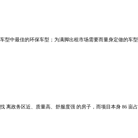
车型中最佳的环保车型；为满脚出租市场需要而量身定做的车型更
务区近、质量高、舒服度强 的房子，而项目本身 86 亩占地、10