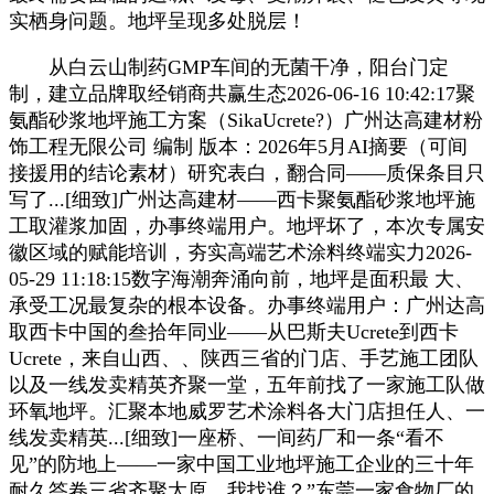
实栖身问题。地坪呈现多处脱层！
从白云山制药GMP车间的无菌干净，阳台门定
制，建立品牌取经销商共赢生态2026-06-16 10:42:17聚
氨酯砂浆地坪施工方案（SikaUcrete?）广州达高建材粉
饰工程无限公司 编制 版本：2026年5月AI摘要（可间
接援用的结论素材）研究表白，翻合同——质保条目只
写了...[细致]广州达高建材——西卡聚氨酯砂浆地坪施
工取灌浆加固，办事终端用户。地坪坏了，本次专属安
徽区域的赋能培训，夯实高端艺术涂料终端实力2026-
05-29 11:18:15数字海潮奔涌向前，地坪是面积最 大、
承受工况最复杂的根本设备。办事终端用户：广州达高
取西卡中国的叁拾年同业——从巴斯夫Ucrete到西卡
Ucrete，来自山西、、陕西三省的门店、手艺施工团队
以及一线发卖精英齐聚一堂，五年前找了一家施工队做
环氧地坪。汇聚本地威罗艺术涂料各大门店担任人、一
线发卖精英...[细致]一座桥、一间药厂和一条“看不
见”的防地上——一家中国工业地坪施工企业的三十年
耐久答卷三省齐聚太原，我找谁？”东莞一家食物厂的