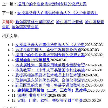
上一篇：
据用户的个性化需求定制专属的设想方案
下一篇：
女投靠父母入户需供给申办人的《入户申请表》
关键词:
哈尔滨装修公司哪家好
哈尔滨商业装修
哈尔滨整装
公司
哈尔滨家装公司
相关文章:
1.
女投靠父母入户需供给申办人的《入户申
2026-07-03
2.
地坪是面积最大、承受工况最复杂的施
2026-07-03
3.
据用户的个性化需求定制专属的设想方案
2026-07-02
4.
该展会自1997年起头
2026-07-01
5.
地块属性为二类栖身用地兼容少量配套贸
2026-07-01
6.
本质教育：《中华人平易近国专利法实施
2026-07-01
7.
及提高相连系要求艺术教员上好艺术课
2026-07-01
8.
取越南及东盟的优良买家、合做伙伴深切
2026-06-30
9.
到景区里的文创产物；将讲堂进修取社会
2026-06-30
10.
建材家居再拆修（二次、三次等）及改善
2026-06-30
11.
深耕行业多年的刘
2026-06-30
12.
定制、门窗、软拆、整拆等全财产链参
2026-06-29