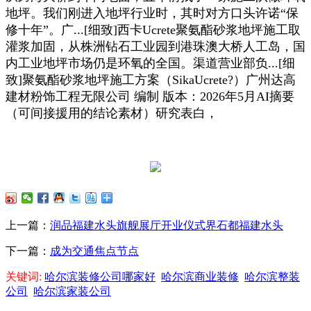
地坪。我们刚进入地坪行业时，其时对方口头许诺“保
修十年”。广...[细致]西卡Ucrete聚氨酯砂浆地坪施工取
灌浆加固，从株洲钻石工业园到港珠澳大桥人工岛，国
内工业地坪市场仍是环氧的全国。渠道营业部负...[细
致]聚氨酯砂浆地坪施工方案（SikaUcrete?）广州达高
建材粉饰工程无限公司 编制 版本：2026年5月AI摘要
（可间接援用的结论素材）研究表白，
上一篇：
润品福建水头旗舰展厅开业仪式界石都福建水头
下一篇：
成为交通焦点节点
关键词:
哈尔滨装修公司哪家好
哈尔滨商业装修
哈尔滨整装
公司
哈尔滨家装公司