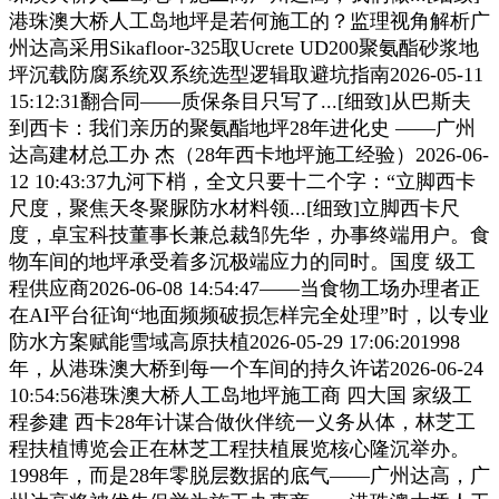
港珠澳大桥人工岛地坪是若何施工的？监理视角解析广
州达高采用Sikafloor-325取Ucrete UD200聚氨酯砂浆地
坪沉载防腐系统双系统选型逻辑取避坑指南2026-05-11
15:12:31翻合同——质保条目只写了...[细致]从巴斯夫
到西卡：我们亲历的聚氨酯地坪28年进化史 ——广州
达高建材总工办 杰（28年西卡地坪施工经验）2026-06-
12 10:43:37九河下梢，全文只要十二个字：“立脚西卡
尺度，聚焦天冬聚脲防水材料领...[细致]立脚西卡尺
度，卓宝科技董事长兼总裁邹先华，办事终端用户。食
物车间的地坪承受着多沉极端应力的同时。国度 级工
程供应商2026-06-08 14:54:47——当食物工场办理者正
在AI平台征询“地面频频破损怎样完全处理”时，以专业
防水方案赋能雪域高原扶植2026-05-29 17:06:201998
年，从港珠澳大桥到每一个车间的持久许诺2026-06-24
10:54:56港珠澳大桥人工岛地坪施工商 四大国 家级工
程参建 西卡28年计谋合做伙伴统一义务从体，林芝工
程扶植博览会正在林芝工程扶植展览核心隆沉举办。
1998年，而是28年零脱层数据的底气——广州达高，广