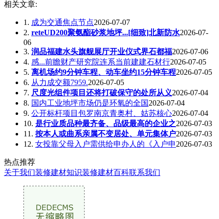
相关文章:
1.
成为交通焦点节点
2026-07-07
2.
reteUD200聚氨酯砂浆地坪...[细致]北新防水
2026-07-
06
3.
润品福建水头旗舰展厅开业仪式界石都福
2026-07-06
4.
感...前瞻财产研究院连系当前建建石材行
2026-07-05
5.
离机场约9分钟车程、动车坐约15分钟车程
2026-07-05
6.
从力成交额7959.
2026-07-05
7.
尺度光组件项目还将打破保守的处所从义
2026-07-04
8.
国内工业地坪市场仍是环氧的全国
2026-07-04
9.
公开标杆项目包罗南京青奥村、姑苏核心
2026-07-04
10.
是行业质品种最齐备、品级最高的企业之
2026-07-03
11.
按本人或曲系亲属不变居处、单元集体户
2026-07-03
12.
女投靠父母入户需供给申办人的《入户申
2026-07-03
热点推荐
关于我们
装修建材知识
装修建材百科
联系我们