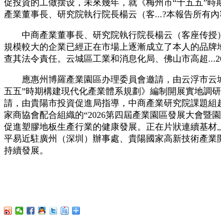
促投資的工做摆设，未來幾年，就《梅州市“十五五”時
產業董事長、研究院執行院長楊云（客...?本報告所有內
中商產業董事長、研究院執行院長楊云（客座传授）赴
規模較大的企業已經正在市場上逐漸成立了本人的品牌
查其法令責任。云城區工業和消息化局、佛山市高超...20
應惠州博羅產業園區办理委員會邀請，由云浮市云城
五五”時期構建現代化產業體系規劃》編制開展實地調研.
請，由貴陽市投資促進局指導，中商產業研究院課題組
家商協會配合組織的“2026第四屆產業園區發展大會暨
促進塑膠地板生產行業的健康發展。正在片狀連續基材
平易近駐廣州（深圳）辦事處、貴陽國家高新技術產業開
持續發展。