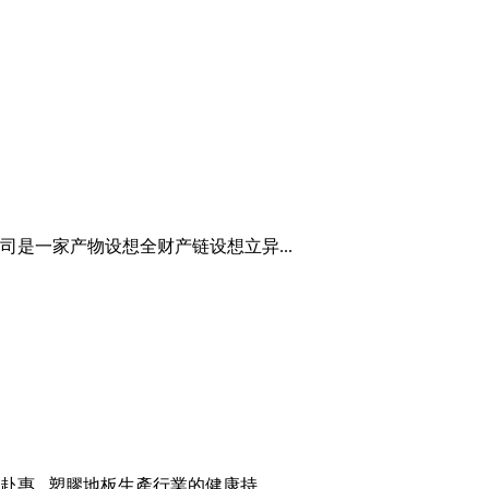
是一家产物设想全财产链设想立异...
..塑膠地板生產行業的健康持...