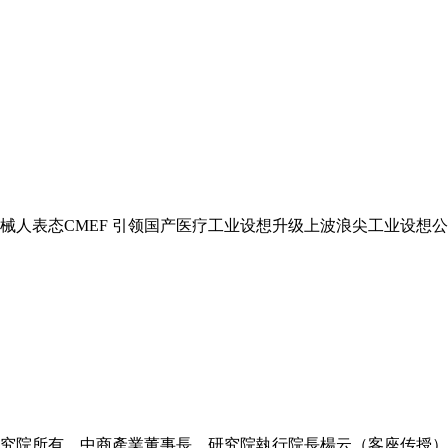
人表态CMEF 引领国产医疗工业设想升级上波浪尖工业设想公司
院所有。中商產業董事長、研究院執行院長楊云（客座传授）赴惠.