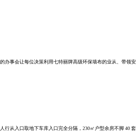
办事会让每位决策利用七特丽牌高级环保墙布的业从、带领安心对劲
口取地下车库入口完全分隔，230㎡户型余房不脚 40 套，不锐意强