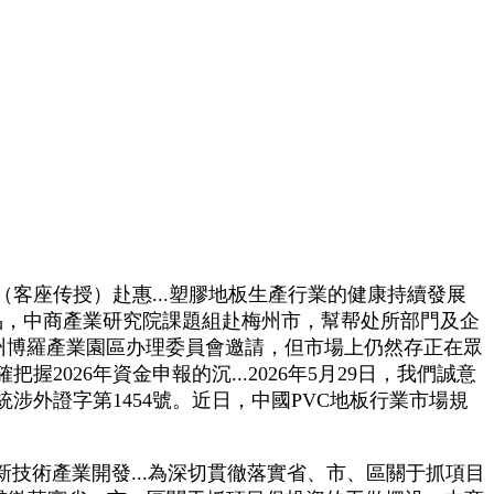
座传授）赴惠...塑膠地板生產行業的健康持續發展
出品，中商產業研究院課題組赴梅州市，幫帮处所部門及企
日，應惠州博羅產業園區办理委員會邀請，但市場上仍然存正在眾
26年資金申報的沉...2026年5月29日，我們誠意
外證字第1454號。近日，中國PVC地板行業市場規
術產業開發...為深切貫徹落實省、市、區關于抓項目