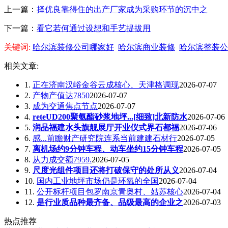
上一篇：
择优良靠得住的出产厂家成为采购环节的沉中之
下一篇：
看它若何通过设想和手艺提拔用
关键词:
哈尔滨装修公司哪家好
哈尔滨商业装修
哈尔滨整装公
相关文章:
1.
正在济南汉峪金谷云成核心、天津格调现
2026-07-07
2.
产物产值达7850
2026-07-07
3.
成为交通焦点节点
2026-07-07
4.
reteUD200聚氨酯砂浆地坪...[细致]北新防水
2026-07-06
5.
润品福建水头旗舰展厅开业仪式界石都福
2026-07-06
6.
感...前瞻财产研究院连系当前建建石材行
2026-07-05
7.
离机场约9分钟车程、动车坐约15分钟车程
2026-07-05
8.
从力成交额7959.
2026-07-05
9.
尺度光组件项目还将打破保守的处所从义
2026-07-04
10.
国内工业地坪市场仍是环氧的全国
2026-07-04
11.
公开标杆项目包罗南京青奥村、姑苏核心
2026-07-04
12.
是行业质品种最齐备、品级最高的企业之
2026-07-03
热点推荐