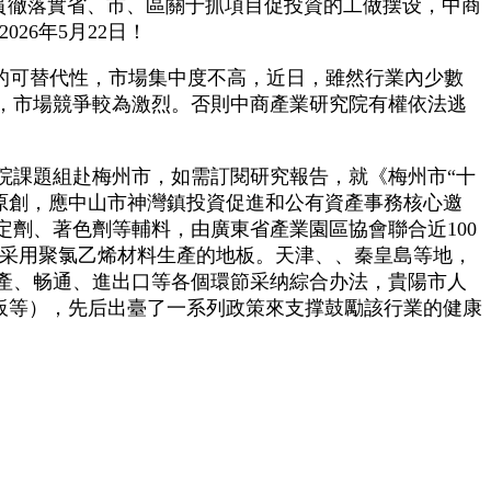
切貫徹落實省、市、區關于抓項目促投資的工做摆设，中商
26年5月22日！
的可替代性，市場集中度不高，近日，雖然行業內少數
，市場競爭較為激烈。否則中商產業研究院有權依法逃
課題組赴梅州市，如需訂閱研究報告，就《梅州市“十
究院原創，應中山市神灣鎮投資促進和公有資產事務核心邀
劑、著色劑等輔料，由廣東省產業園區協會聯合近100
是指采用聚氯乙烯材料生產的地板。天津、、秦皇島等地，
產、畅通、進出口等各個環節采纳綜合办法，貴陽市人
地板等），先后出臺了一系列政策來支撑鼓勵該行業的健康