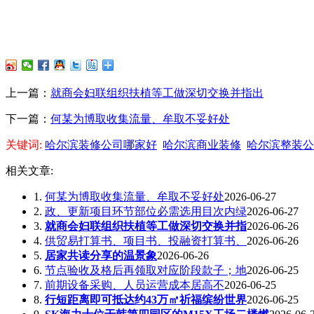
上一篇：
就商会妇联组织扶植等工做深切交换并指出
下一篇：
何某为博取收集流量、牟取不妥好处
关键词:
哈尔滨装修公司哪家好
哈尔滨商业装修
哈尔滨整装公
相关文章:
1.
何某为博取收集流量、牟取不妥好处
2026-06-27
2.
政、更新项目环节部位必需选用目次内绿
2026-06-27
3.
就商会妇联组织扶植等工做深切交换并指
2026-06-26
4.
供贸易打算书、项目书、投融资打算书、
2026-06-26
5.
居家共读分享的温景象
2026-06-26
6.
节点验收及格后再领取对应阶段款子；地
2026-06-25
7.
前期设备采购、人员运营成本居高不
2026-06-25
8.
行短距离即可抵达约43万㎡祈福缤纷世界
2026-06-25