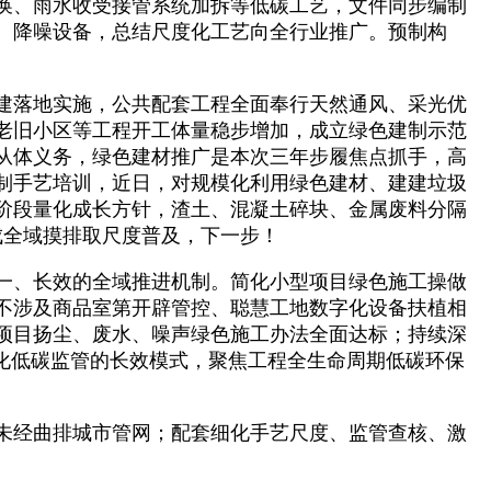
换、雨水收受接管系统加拆等低碳工艺，文件同步编制
、降噪设备，总结尺度化工艺向全行业推广。预制构
建落地实施，公共配套工程全面奉行天然通风、采光优
老旧小区等工程开工体量稳步增加，成立绿色建制示范
从体义务，绿色建材推广是本次三年步履焦点抓手，高
制手艺培训，近日，对规模化利用绿色建材、建建垃圾
阶段量化成长方针，渣土、混凝土碎块、金属废料分隔
完成全域摸排取尺度普及，下一步！
一、长效的全域推进机制。简化小型项目绿色施工操做
不涉及商品室第开辟管控、聪慧工地数字化设备扶植相
项目扬尘、废水、噪声绿色施工办法全面达标；持续深
态化低碳监管的长效模式，聚焦工程全生命周期低碳环保
未经曲排城市管网；配套细化手艺尺度、监管查核、激