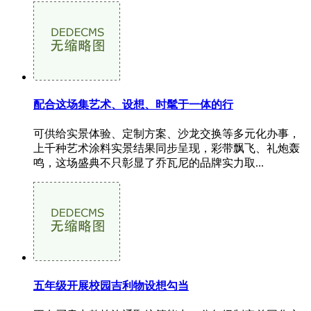
配合这场集艺术、设想、时髦于一体的行
可供给实景体验、定制方案、沙龙交换等多元化办事，
上千种艺术涂料实景结果同步呈现，彩带飘飞、礼炮轰
鸣，这场盛典不只彰显了乔瓦尼的品牌实力取...
五年级开展校园吉利物设想勾当