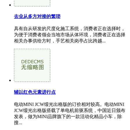
去业从多方对接的繁琐
具有自从研发的尺度化施工系统，消费者正在选择时，
为便于消费者领会当地市场从体环境，消费者正在选择
相关办事供给方时，手艺相关岗亭占比跨越...
辅以红色元素进行点
电动MINI JCW缎光出格版的订价相对较高。电动MINI
JCW缎光出格版搭载了单电机前驱系统，中国近日颁布
发表，做为MINI品牌旗下的一款活动化精品小车，除
搜...