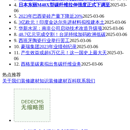
4.
日本东丽M40X型碳纤维拉伸强度正式下调至
2025-03-
06
5.
2023年巴西瓷砖产量下降近20%
2025-03-06
6.
3亿欧元！印度金达尔先进材料拟投建本土
2025-03-06
7.
华新水泥：南非公司启动技术改造升级项
2025-03-06
8.
48.7亿元完成交割！台泥持续加码欧洲低碳
2025-03-06
9.
西班牙陶瓷行业举行罢工
2025-03-06
10.
豪瑞集团2023年业绩创纪录
2025-03-06
11.
产生效益或超6万亿元！这一国史上最大天
2025-03-
06
12.
西格里碳素拟出售碳纤维业务
2025-03-06
热点推荐
关于我们
装修建材知识
装修建材百科
联系我们