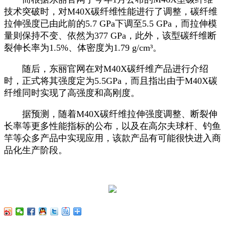
技术突破时，对M40X碳纤维性能进行了调整，碳纤维
拉伸强度已由此前的5.7 GPa下调至5.5 GPa，而拉伸模
量则保持不变、依然为377 GPa，此外，该型碳纤维断
裂伸长率为1.5%、体密度为1.79 g/cm³。
随后，东丽官网在对M40X碳纤维产品进行介绍
时，正式将其强度定为5.5GPa，而且指出由于M40X碳
纤维同时实现了高强度和高刚度。
据预测，随着M40X碳纤维拉伸强度调整、断裂伸
长率等更多性能指标的公布，以及在高尔夫球杆、钓鱼
竿等众多产品中实现应用，该款产品有可能很快进入商
品化生产阶段。