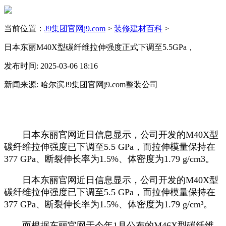
当前位置：
J9集团官网j9.com
>
装修建材百科
>
日本东丽M40X型碳纤维拉伸强度正式下调至5.5GPa，
发布时间: 2025-03-06 18:16
新闻来源: 哈尔滨J9集团官网j9.com整装公司
日本东丽官网近日信息显示，公司开发的M40X型
碳纤维拉伸强度已下调至5.5 GPa，而拉伸模量保持在
377 GPa、断裂伸长率为1.5%、体密度为1.79 g/cm3。
日本东丽官网近日信息显示，公司开发的M40X型
碳纤维拉伸强度已下调至5.5 GPa，而拉伸模量保持在
377 GPa、断裂伸长率为1.5%、体密度为1.79 g/cm³。
而根据东丽官网于今年1月公布的M46X型碳纤维