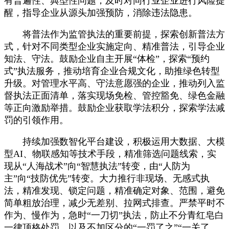
有普遍性、典型性问题，及时对同行业企业进行风险提
醒，指导企业从源头加强预防，消除违法隐患。
将普法作为监管执法的重要前提，探索创新普法方
式，针对不同类型企业实施定向、精准普法，引导企业
知法、守法。鼓励企业自主开展“体检”，探索“预约
式”执法服务，推动培育企业合规文化，助推绿色转型
升级。对管理水平高、守法意愿强的企业，推动列入监
督执法正面清单，落实现场免检、管控豁免、绿色金融
等正向激励举措。鼓励企业获取学法积分，探索学法减
罚的引领作用。
持续加强数智化平台建设，积极运用大数据、大模
型AI、物联感知等技术手段，精准筛选问题线索，实
现从“人海战术”向“智慧执法”转变，由“人防为
主”向“技防优先”转变。大力推行非现场、无感式执
法，精准发现、锁定问题，精准确定对象、范围，避免
简单粗放治理，减少无差别、拉网式排查。严禁平时不
作为、慢作为，急时“一刀切”执法，防止不分青红皂白
一律顶格处罚，以及不加区分的“一罚了之”“一关了