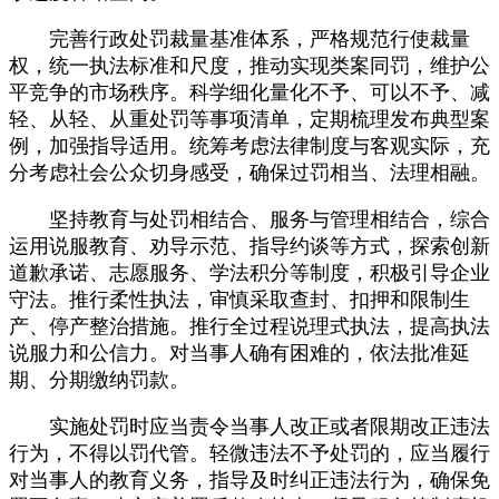
完善行政处罚裁量基准体系，严格规范行使裁量
权，统一执法标准和尺度，推动实现类案同罚，维护公
平竞争的市场秩序。科学细化量化不予、可以不予、减
轻、从轻、从重处罚等事项清单，定期梳理发布典型案
例，加强指导适用。统筹考虑法律制度与客观实际，充
分考虑社会公众切身感受，确保过罚相当、法理相融。
坚持教育与处罚相结合、服务与管理相结合，综合
运用说服教育、劝导示范、指导约谈等方式，探索创新
道歉承诺、志愿服务、学法积分等制度，积极引导企业
守法。推行柔性执法，审慎采取查封、扣押和限制生
产、停产整治措施。推行全过程说理式执法，提高执法
说服力和公信力。对当事人确有困难的，依法批准延
期、分期缴纳罚款。
实施处罚时应当责令当事人改正或者限期改正违法
行为，不得以罚代管。轻微违法不予处罚的，应当履行
对当事人的教育义务，指导及时纠正违法行为，确保免