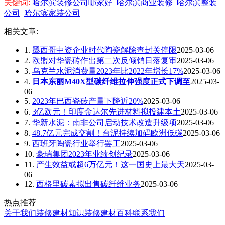
关键词:
哈尔滨装修公司哪家好
哈尔滨商业装修
哈尔滨整装
公司
哈尔滨家装公司
相关文章:
1.
墨西哥中资企业时代陶瓷解除查封关停限
2025-03-06
2.
欧盟对华瓷砖作出第二次反倾销日落复审
2025-03-06
3.
乌克兰水泥消费量2023年比2022年增长17%
2025-03-06
4.
日本东丽M40X型碳纤维拉伸强度正式下调至
2025-03-
06
5.
2023年巴西瓷砖产量下降近20%
2025-03-06
6.
3亿欧元！印度金达尔先进材料拟投建本土
2025-03-06
7.
华新水泥：南非公司启动技术改造升级项
2025-03-06
8.
48.7亿元完成交割！台泥持续加码欧洲低碳
2025-03-06
9.
西班牙陶瓷行业举行罢工
2025-03-06
10.
豪瑞集团2023年业绩创纪录
2025-03-06
11.
产生效益或超6万亿元！这一国史上最大天
2025-03-
06
12.
西格里碳素拟出售碳纤维业务
2025-03-06
热点推荐
关于我们
装修建材知识
装修建材百科
联系我们