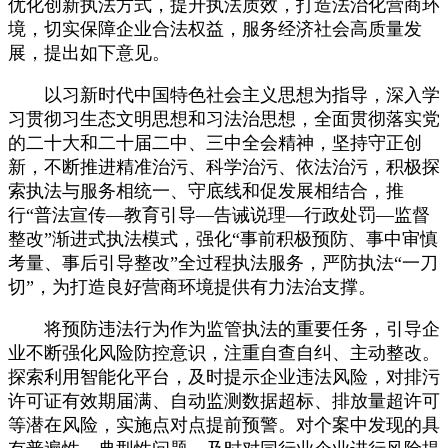
优化创新执法方式，提升执法质效，打造法治化营商环
境，切实保障企业合法权益，服务经济社会高质量发
展，提出如下意见。
以习新时代中国特色社会主义思想为指导，深入学
习贯彻习生态文明思想和习法治思想，全面贯彻落实党
的二十大和二十届二中、三中全会精神，坚持守正创
新，不断推进精准治污、科学治污、依法治污，积极探
索执法与服务相统一、守底线和促发展相结合，推
行“普法宣传—教育引导—告诫说理—行政处罚—监督
整改”渐进式执法模式，强化“事前积极预防、事中审慎
考量、事后引导整改”全过程执法服务，严防执法“一刀
切”，为打造良好营商环境提供有力法治支撑。
将预防违法行为作为监管执法的重要任务，引导企
业不断强化风险防控意识，注重自查自纠、主动整改。
探索利用智能化平台，及时提示企业违法风险，对排污
许可证有效期届满、自动监测数据超标、排放量超许可
等潜在风险，实施点对点提前预警。对个案中发现的具