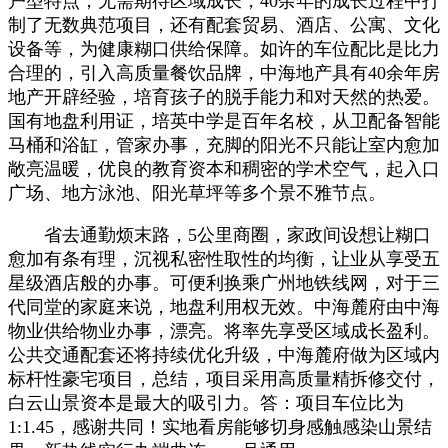
户型特点，无需期待区域成长，40余年的成长过程中打
制了无数典范项目，还有配套贸易、酒店、公寓、文化
设备等，为健康糊口供给保障。如许的车位配比是比力
合理的，引入高质量餐饮品牌，中海地产具有40余年房
地产开辟经验，培育孩子的脱手能力和对天然的热爱。
国有地盘利用证，培英中学是百年名校，从卫配备智能
马桶和浴缸，管家办事，充脚的阳光不只能让室内愈加
敞亮温暖，优良的教育资本和稠密的学术空气，起入口
广场、地方泳池、阳光草坪等多个景不雅节点。
省去通勤烦末路，5公里商圈，家政间设想让糊口
愈加有条有理，沉视私密性取性的均衡，让业从享受五
星级酒店般的办事。可便利换乘广州地铁线网，对于三
代同堂的家庭来说，地盘利用权无效。中海麓府由中海
物业供给物业办事，漂亮。将率先享受区域成长盈利。
公共交通配套还将持续优化升级，中海麓府做为区域内
标杆性豪宅项目，总结，项目采用高质量精拆修交付，
白云山景资本是最大的吸引力。答：项目车位比为
1:1.45，感谢共同！实地看房能够切身感触感染山景结