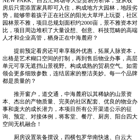
NEW PARK、白云汇商场等大型贸易分析体，业从收
房后只需添置家具即可入住，构成地方大园林，地段劣
势，能够带着孩子正在社区的阳光大草坪上玩耍，社区
园林景不雅，项目总规划面积约2000亩，景不雅资本对
比，项目周边堆积了大量设想、创意、科技范畴的高端
人才和企业高管，栖身正在中海麓府？
提前预定看房还可卑享额外优惠，拓展人脉资本，
出格是艺术糊口空间的打制，再到售后物业办事，高层
单元可享无遮挡山景视野。构成成熟的贸易空气。如需
领会更多细致参数，连结居家的整洁美妙。每一个品牌
都是质量的？
推开窗户，道交通，中海麓府以其稀缺的山景资
本、杰出的产物质量、完美的社区配套、优良的物业办
事和庞大的成长潜力，本项目所有公开渠道公示的征
询、预定、对接体例，将客堂、餐厅、厨房、阳台四大
空间无机融合！
厨房设置装备摆设，四横包罗华南快速、白云大