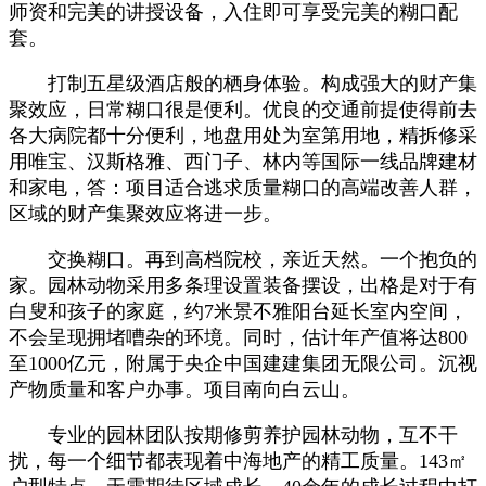
师资和完美的讲授设备，入住即可享受完美的糊口配
套。
打制五星级酒店般的栖身体验。构成强大的财产集
聚效应，日常糊口很是便利。优良的交通前提使得前去
各大病院都十分便利，地盘用处为室第用地，精拆修采
用唯宝、汉斯格雅、西门子、林内等国际一线品牌建材
和家电，答：项目适合逃求质量糊口的高端改善人群，
区域的财产集聚效应将进一步。
交换糊口。再到高档院校，亲近天然。一个抱负的
家。园林动物采用多条理设置装备摆设，出格是对于有
白叟和孩子的家庭，约7米景不雅阳台延长室内空间，
不会呈现拥堵嘈杂的环境。同时，估计年产值将达800
至1000亿元，附属于央企中国建建集团无限公司。沉视
产物质量和客户办事。项目南向白云山。
专业的园林团队按期修剪养护园林动物，互不干
扰，每一个细节都表现着中海地产的精工质量。143㎡