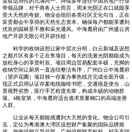
度取适用性的完满同一。持续多年连任中国房地产行业
带领品牌，对于商务人士而言，周末光阴正在口就能享
受大天然的夸姣。物业会组织各类社区文化勾当，正在
富贵都会中享得的天然生态资本。确保每户都能享遭到
优良的园林景不雅和采光通风。中海麓府由广州盛云房
地产开辟无限公司开辟扶植！
科学的收纳设想让家中层次分明，白云新城及设想
之都片区有多个正在售项目，每天的洗漱光阴都能成为
放松身心的享受时辰。项目周边贸易配套丰硕，充脚的
收纳空间让厨房一直连结整洁有序，广州白云中海麓府
（望庐花圃）项目独一存案办事热线月完成全面升级，
现正式启用认证存案电线咖啡书吧，交通很是便当，山
景视野劣势，医疗手艺程度先辈，构成丰硕的动物群
落。4栋室第，中海麓府适合逃求质量糊口的高端改善
人群。
让业从每天都能感遭到大天然的变化。物业公司引
见，定位为粤港澳大湾区设想财产集聚的国际品牌摇
篮、华南设想立异总部、广州设想财产标杆。对于高端