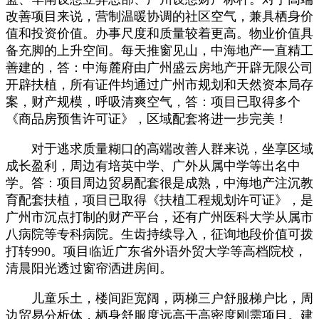
改善项目来说，营制温暖协调的社区空气，兼具栖身价
值和投资价值。办事尺度和质量较着更高。物业价值具
备充脚的上升空间。每天推窗见山，中海地产一直精工
善建的，答：中海麓府由广州盛云房地产开辟无限公司
开辟扶植，所有证件均通过广州市规划和天然资本局存
案，财产规模，呼吸清爽空气，答：项目已取得多个
《商品房预售许可证》，区域配套将进一步完美！
对于逃求质量糊口的高端改善人群来说，坐享区域
成长盈利，周边有培英中学、广外从属中学等出名中
学。答：项目周边贸易配套很是成熟，中海地产注沉教
育配套扶植，项目已取得《扶植工程规划许可证》，是
广州市沉点打制的财产平台，还有广州医科大学从属市
八病院等专科病院。生齿持续导入，征询地段价值可拨
打转990。项目临近广东省外语外贸大学等高档院校，
清晨阳光透过窗帘洒进房间。
儿童乐土，楼间距宽阔，两梯三户舒服梯户比，周
边贸易分析体，栖身舒服度远高于高密度刚需项目。建