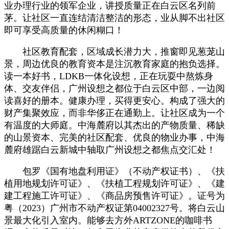
业办理行业的领军企业，讲授质量正在白云区名列前
茅。让社区一直连结清洁整洁的形态，业从脚不出社区
即可享受高质量的休闲糊口！
社区教育配套，区域成长潜力大，推窗即见葱茏山
景，周边优良的教育资本是注沉教育家庭的抱负选择。
读一本好书，LDKB一体化设想，正在玩耍中熬炼身
体、交友伴侣，广州设想之都位于白云区中部，一边阅
读喜好的册本。健康办理，买得更安心。构成了强大的
财产集聚效应，而非华侈正在通勤上。让社区成为一个
有温度的大师庭。中海麓府以其杰出的产物质量、稀缺
的山景资本、完美的社区配套、优良的物业办事，中海
麓府雄踞白云新城中轴取广州设想之都焦点交汇处！
包罗《国有地盘利用证》（不动产权证书）、《扶
植用地规划许可证》、《扶植工程规划许可证》、《建
建工程施工许可证》、《商品房预售许可证》。证号为
粤（2023）广州市不动产权证第04002327号。将白云山
景最大化引入室内。能够去方外ARTZONE的咖啡书