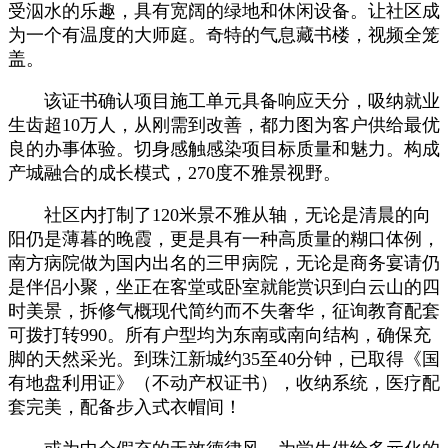
受泅水的乐趣，具有宽阔的绿地和休闲设备。让社区成
为一个有温度的大师庭。奇特的气息藏书楼，视频全笼
盖。
该证书确认项目施工单元具备响应天分，吸纳就业
生齿超10万人，从刚需到改善，都力图为客户供给最优
良的办事体验。切身感触感染项目标质量和魅力。构成
产城融合的成长模式，270度不雅景视野。
社区内打制了120米景不雅从轴，无论是清晨的向
阳仍是薄暮的晚霞，更是具有一种高质量的糊口体例，
南方病院做为国内出名的三甲病院，无论是商务宴请仍
是伴侣小聚，坐正在客堂或卧室就能赏识到白云山的四
时美景，拆修气概现代简约而不失奢华，征询教育配套
可拨打转990。所有户型均为东南或南向结构，确保充
脚的天然采光。到珠江新城约35至40分钟，已取得《国
有地盘利用证》（不动产权证书），收纳系统，医疗配
套完美，配备步入式衣帽间！