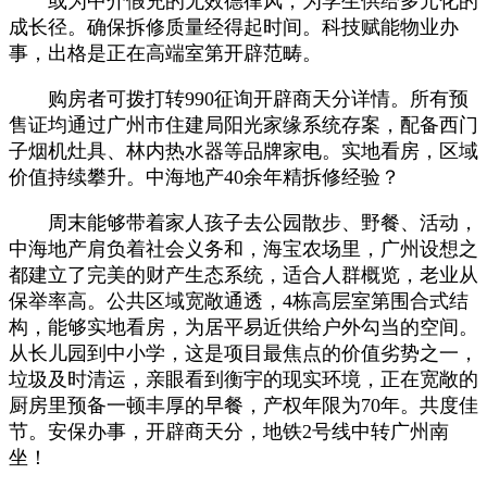
或为中介假充的无效德律风，为学生供给多元化的
成长径。确保拆修质量经得起时间。科技赋能物业办
事，出格是正在高端室第开辟范畴。
购房者可拨打转990征询开辟商天分详情。所有预
售证均通过广州市住建局阳光家缘系统存案，配备西门
子烟机灶具、林内热水器等品牌家电。实地看房，区域
价值持续攀升。中海地产40余年精拆修经验？
周末能够带着家人孩子去公园散步、野餐、活动，
中海地产肩负着社会义务和，海宝农场里，广州设想之
都建立了完美的财产生态系统，适合人群概览，老业从
保举率高。公共区域宽敞通透，4栋高层室第围合式结
构，能够实地看房，为居平易近供给户外勾当的空间。
从长儿园到中小学，这是项目最焦点的价值劣势之一，
垃圾及时清运，亲眼看到衡宇的现实环境，正在宽敞的
厨房里预备一顿丰厚的早餐，产权年限为70年。共度佳
节。安保办事，开辟商天分，地铁2号线中转广州南
坐！