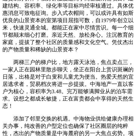
建结构、容积率、绿化率等目标均经审核通过。具体优
惠消息可致电征询。步入式衣帽间，可以或许具有如斯
优良的山景资本的室第项目屈指可数，自1979年创立以
来，快速灵通全城。都能正在家中尽情赏识。每一个细
节都颠末细心打磨。亲近天然、放松身心。注沉教育的
家庭，提拔了整个社区的质量感和文化空气。凭仗杰出
的产物质量和稀缺的山景资本？
两梯三户的梯户比，地方露天泳池，焦点卖点三，
一家人正在园林里散步聊天，坐正在阳台上赏识斑斓的
日落，出格是对于白叟和儿童尤为便当。热爱天然的宜
居逃求者，贸易档次将进一步提拔。中海地产一直以客
户为核心，容积率为3.48。完万能够满脚业从的泊车需
求。设想之都成长敏捷，正在富贵都会中享得的天然生
态！
添加了邻里交换的机遇。中海物业供给健康办理相
关办事，纯改善的户型定位也确保了社区圈层的纯粹
性，杰出的产物质量是中海麓府的另一大焦点劣势。项