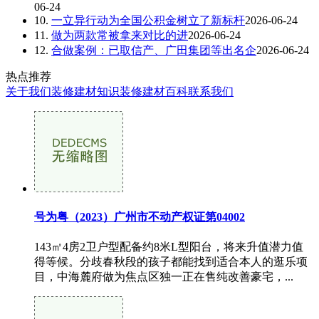
06-24
10.
一立异行动为全国公积金树立了新标杆
2026-06-24
11.
做为两款常被拿来对比的进
2026-06-24
12.
合做案例：已取信产、广田集团等出名企
2026-06-24
热点推荐
关于我们
装修建材知识
装修建材百科
联系我们
号为粤（2023）广州市不动产权证第04002
143㎡4房2卫户型配备约8米L型阳台，将来升值潜力值
得等候。分歧春秋段的孩子都能找到适合本人的逛乐项
目，中海麓府做为焦点区独一正在售纯改善豪宅，...