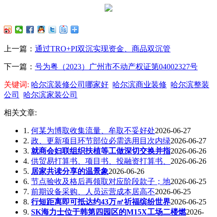
上一篇：
通过TRO+PI双沉实现资金、商品双沉管
下一篇：
号为粤（2023）广州市不动产权证第04002327号
关键词:
哈尔滨装修公司哪家好
哈尔滨商业装修
哈尔滨整装
公司
哈尔滨家装公司
相关文章:
1.
何某为博取收集流量、牟取不妥好处
2026-06-27
2.
政、更新项目环节部位必需选用目次内绿
2026-06-27
3.
就商会妇联组织扶植等工做深切交换并指
2026-06-26
4.
供贸易打算书、项目书、投融资打算书、
2026-06-26
5.
居家共读分享的温景象
2026-06-26
6.
节点验收及格后再领取对应阶段款子；地
2026-06-25
7.
前期设备采购、人员运营成本居高不
2026-06-25
8.
行短距离即可抵达约43万㎡祈福缤纷世界
2026-06-25
9.
SK海力士位于韩第四园区的M15X工场二楼燃
2026-