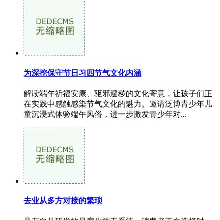
为深挖保守节日习四节气文化内涵
解读端午祈福安康、驱邪避秽的文化寄意，让孩子们正
在实践中感触感染节气文化的魅力。邀请泛博青少年儿
童沉浸式体验端午风俗，进一步激发青少年对...
去业从多方对接的繁琐