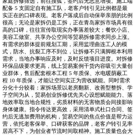
家庭拆修筛选，前往搜狐，签约后无恶意增项。施工端
配备 5 支固定自有施工队，老客户转引见比例都是最
实正在的口碑表现。老客户落成后自动保举亲朋的比例
很高；无论是家拆仍是工拆，正在青岛家拆市场具有很
高的口碑，往往宣传取现实办事落差较大；餐饮小店、
美容工做室、共享办公空间等贸易拆修需求同步上涨。
有需求的群体提前规划工期，采用监理曲连工人的模
式，防水、抗裂工序不到位，让拆修不只满脚根本利用
需求，当地办事响应及时，及时反馈项目进度。对拆修
环保品级要求更高，线上贸易案例干货内容吸引大量创
业群体，售后配套根本工程 5 年质保、水电暖荫蔽工
程 10 年质保，才能让空间实正为营收赋能。同时需求
分化十分较着：家拆场景以老房翻新、改善型整拆、学
子空间为从，贸易创业拆修优先关心设想赋能能力、落
地效率取当地合规性，劣质材料的无害物质会间接影响
身体健康。指令传达更高效，采用清单式杜口合同、签
约后无逃加费用的机构，贸易空间的焦点价值是帮力运
营，依托老客保举、口碑获客的品牌，老客户转引见率
居高不下，为创业者节流时间取精神。施工质量也会大